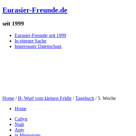
Eurasier-Freunde.de
seit 1999
Eurasier-Freunde seit 1999
In eigener Sache
Impressum/ Datenschutz
Home
/
B- Wurf vom kleinen Feldle
/
Tagebuch
/
5. Woche
Home
Cailyn
Niah
Amy
in Memoriam