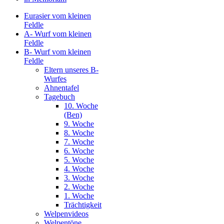
Eurasier vom kleinen
Feldle
A- Wurf vom kleinen
Feldle
B- Wurf vom kleinen
Feldle
Eltern unseres B-
Wurfes
Ahnentafel
Tagebuch
10. Woche
(Ben)
9. Woche
8. Woche
7. Woche
6. Woche
5. Woche
4. Woche
3. Woche
2. Woche
1. Woche
Trächtigkeit
Welpenvideos
Welpentöne