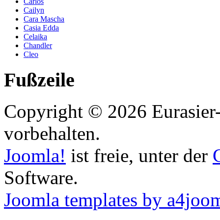
Carlos
Cailyn
Cara Mascha
Casia Edda
Celaika
Chandler
Cleo
Fußzeile
Copyright © 2026 Eurasier-
vorbehalten.
Joomla!
ist freie, unter der
Software.
Joomla templates by a4joo